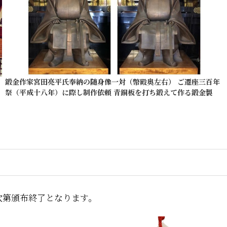
鍛金作家宮田亮平氏奉納の随身像一対（幣殿奥左右） ご遷座三百年
祭（平成十八年）に際し制作依頼 青銅板を打ち鍛えて作る鍛金製
次第頒布終了となります。