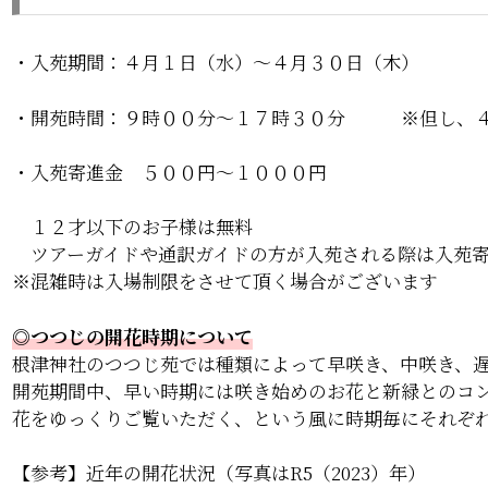
・入苑期間：４月１日（水）～４月３０日（木）
・開苑時間：９時００分～１７時３０分 ※但し、４
・入苑寄進金 ５００円～１０００円
１２才以下のお子様は無料
ツアーガイドや通訳ガイドの方が入苑される際は入苑寄
※混雑時は入場制限をさせて頂く場合がございます
◎つつじの開花時期について
根津神社のつつじ苑では種類によって早咲き、中咲き、
開苑期間中、早い時期には咲き始めのお花と新緑とのコ
花をゆっくりご覧いただく、という風に時期毎にそれぞ
【参考】近年の開花状況（写真はR5（2023）年）