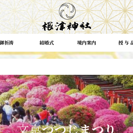
御祈祷
結婚式
境内案内
授 与 
文京
つつじまつり