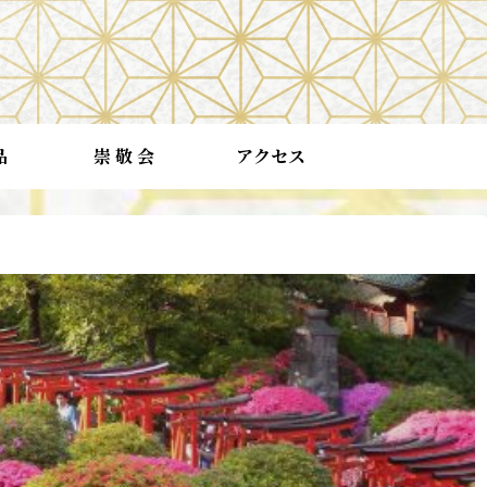
品
崇 敬 会
アクセス