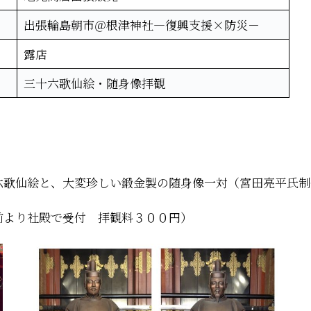
出張輪島朝市＠根津神社―復興支援×防災－
露店
三十六歌仙絵・随身像拝観
六歌仙絵と、大変珍しい鍛金製の随身像一対（宮田亮平氏
前より社殿で受付 拝観料３００円）