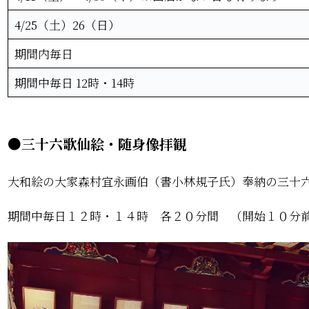
4/25（土）26（日）
期間内毎日
期間中毎日 12時・14時
●三十六歌仙絵・随身像拝観
大和絵の大家森村宜永画伯（書小林規子氏）奉納の三十
期間中毎日１２時・１４時 各２０分間 （開始１０分