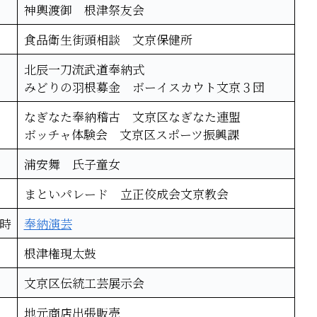
神輿渡御 根津祭友会
食品衛生街頭相談 文京保健所
北辰一刀流武道奉納式
みどりの羽根募金 ボーイスカウト文京３団
なぎなた奉納稽古 文京区なぎなた連盟
ボッチャ体験会 文京区スポーツ振興課
浦安舞 氏子童女
まといパレード 立正佼成会文京教会
5時
奉納演芸
根津権現太鼓
文京区伝統工芸展示会
地元商店出張販売