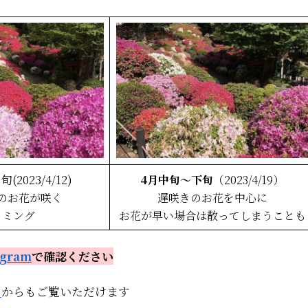
2023/4/12)
4月中旬～下旬
（2023/4/19）
のお花が咲く
遅咲きのお花を中心に
イミング
お花が早い場合は散ってしまうことも
agram
で確認ください
】
からもご覧いただけます