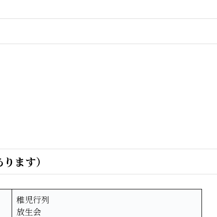
あります）
稚児行列
放生会