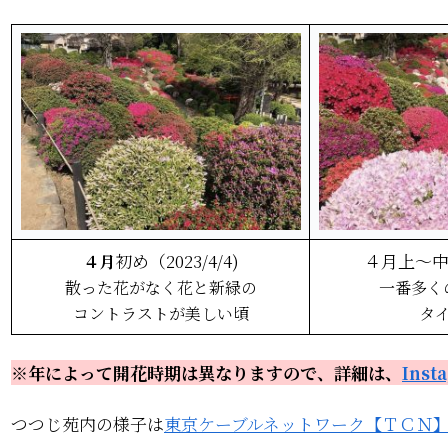
初め（2023/4/4)
４月上～中旬(
４月
散った花がなく花と新緑の
一番多く
コントラストが美しい頃
タ
※年によって開花時期は異なりますので、詳細は、
Inst
つつじ苑内の様子は
東京ケーブルネットワーク【ＴＣＮ