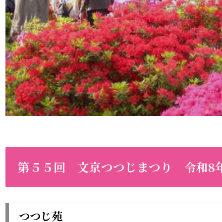
第５５回 文京つつじまつり
令和8年
つつじ苑