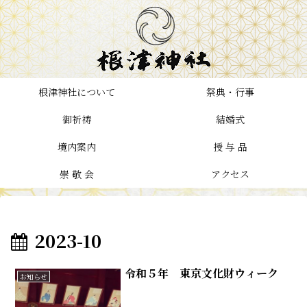
根津神社について
祭典・行事
御祈祷
結婚式
境内案内
授 与 品
崇 敬 会
アクセス
2023-10
令和５年 東京文化財ウィーク
お知らせ