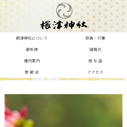
根津神社について
祭典・行事
御祈祷
結婚式
境内案内
授 与 品
崇 敬 会
アクセス