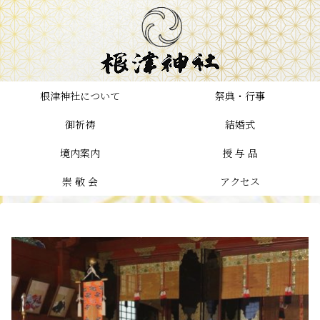
根津神社について
祭典・行事
御祈祷
結婚式
境内案内
授 与 品
崇 敬 会
アクセス